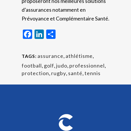
proposeront nos meilleures solutions
d’assurances notamment en
Prévoyance et Complémentaire Santé.
Facebook
LinkedIn
Partager
assurance
,
athlétisme
,
TAGS:
football
,
golf
,
judo
,
professionnel
,
protection
,
rugby
,
santé
,
tennis