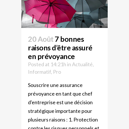
20 Août
7 bonnes
raisons d’être assuré
en prévoyance
Posted at 14:21h
in
Actualité
,
Informatif
,
Pro
Souscrire une assurance
prévoyance en tant que chef
d'entreprise est une décision
stratégique importante pour
plusieurs raisons : 1. Protection
contre les risques personnels et