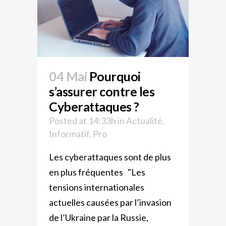
04 Mai
Pourquoi
s’assurer contre les
Cyberattaques ?
Posted at 14:33h
in
Actualité
,
Informatif
,
Pro
Les cyberattaques sont de plus
en plus fréquentes "Les
tensions internationales
actuelles causées par l’invasion
de l’Ukraine par la Russie,