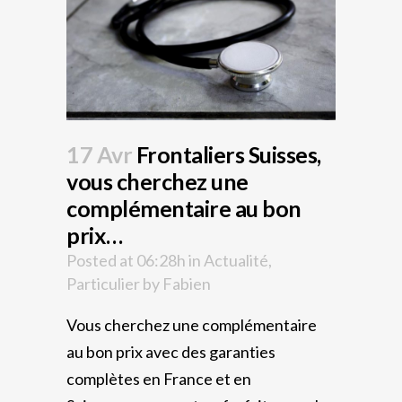
17 Avr
Frontaliers Suisses,
vous cherchez une
complémentaire au bon
prix…
Posted at 06:28h
in
Actualité
,
Particulier
by
Fabien
Vous cherchez une complémentaire
au bon prix avec des garanties
complètes en
France
et en