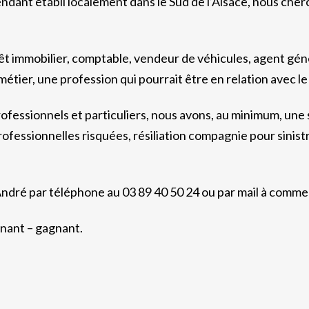
ndant établi localement dans le Sud de l’Alsace, nous che
êt immobilier, comptable, vendeur de véhicules, agent gén
étier, une profession qui pourrait être en relation avec le
rofessionnels et particuliers, nous avons, au minimum, une
professionnelles risquées, résiliation compagnie pour sinis
André par téléphone au 03 89 40 50 24 ou par mail à comm
nant – gagnant.