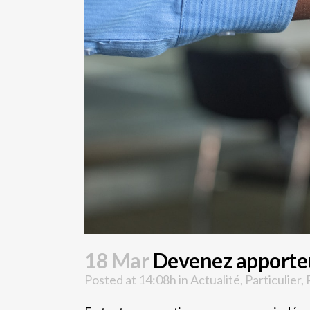
18 Mar
Devenez apporte
Posted at 14:08h
in
Actualité
,
Particulier
,