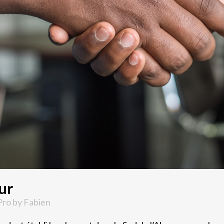
ur
Pro
by
Fabien