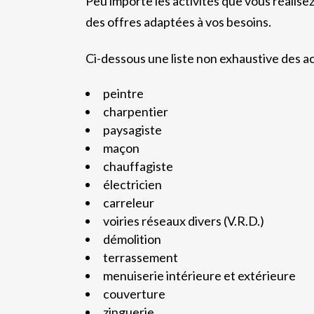
Peu importe les activités que vous réalisez
des offres adaptées à vos besoins.
Ci-dessous une liste non exhaustive des a
peintre
charpentier
paysagiste
maçon
chauffagiste
électricien
carreleur
voiries réseaux divers (V.R.D.)
démolition
terrassement
menuiserie intérieure et extérieure
couverture
zinguerie